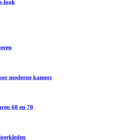
n-look
geren
voor moderne kamers
aren 60 en 70
loerkleden