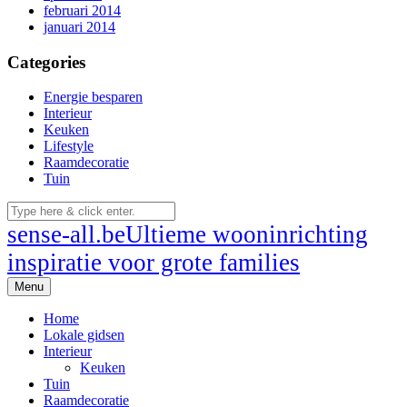
februari 2014
januari 2014
Categories
Energie besparen
Interieur
Keuken
Lifestyle
Raamdecoratie
Tuin
sense-all.be
Ultieme wooninrichting
inspiratie voor grote families
Menu
Home
Lokale gidsen
Interieur
Keuken
Tuin
Raamdecoratie