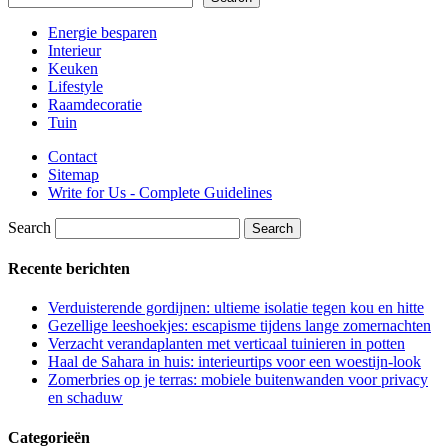
Energie besparen
Interieur
Keuken
Lifestyle
Raamdecoratie
Tuin
Contact
Sitemap
Write for Us - Complete Guidelines
Search
Recente berichten
Verduisterende gordijnen: ultieme isolatie tegen kou en hitte
Gezellige leeshoekjes: escapisme tijdens lange zomernachten
Verzacht verandaplanten met verticaal tuinieren in potten
Haal de Sahara in huis: interieurtips voor een woestijn-look
Zomerbries op je terras: mobiele buitenwanden voor privacy
en schaduw
Categorieën