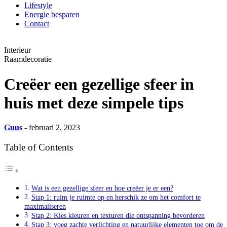
Lifestyle
Energie besparen
Contact
Interieur
Raamdecoratie
Creëer een gezellige sfeer in
huis met deze simpele tips
Guus
- februari 2, 2023
Table of Contents
Wat is een gezellige sfeer en hoe creëer je er een?
Stap 1: ruim je ruimte op en herschik ze om het comfort te
maximaliseren
Stap 2: Kies kleuren en texturen die ontspanning bevorderen
Stap 3: voeg zachte verlichting en natuurlijke elementen toe om de