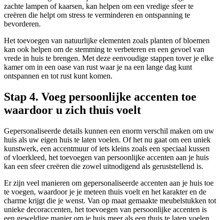
zachte lampen of kaarsen, kan helpen om een vredige sfeer te
creëren die helpt om stress te verminderen en ontspanning te
bevorderen.
Het toevoegen van natuurlijke elementen zoals planten of bloemen
kan ook helpen om de stemming te verbeteren en een gevoel van
vrede in huis te brengen. Met deze eenvoudige stappen tover je elke
kamer om in een oase van rust waar je na een lange dag kunt
ontspannen en tot rust kunt komen.
Stap 4. Voeg persoonlijke accenten toe
waardoor u zich thuis voelt
Gepersonaliseerde details kunnen een enorm verschil maken om uw
huis als uw eigen huis te laten voelen. Of het nu gaat om een uniek
kunstwerk, een accentmuur of iets kleins zoals een speciaal kussen
of vloerkleed, het toevoegen van persoonlijke accenten aan je huis
kan een sfeer creëren die zowel uitnodigend als geruststellend is.
Er zijn veel manieren om gepersonaliseerde accenten aan je huis toe
te voegen, waardoor je je meteen thuis voelt en het karakter en de
charme krijgt die je wenst. Van op maat gemaakte meubelstukken tot
unieke decoraccenten, het toevoegen van persoonlijke accenten is
een geweldige manier om je huis meer als een thuis te laten voelen.