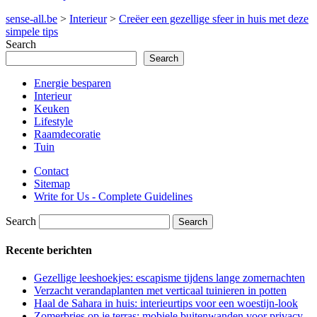
sense-all.be
>
Interieur
>
Creëer een gezellige sfeer in huis met deze
simpele tips
Search
Search
Energie besparen
Interieur
Keuken
Lifestyle
Raamdecoratie
Tuin
Contact
Sitemap
Write for Us - Complete Guidelines
Search
Recente berichten
Gezellige leeshoekjes: escapisme tijdens lange zomernachten
Verzacht verandaplanten met verticaal tuinieren in potten
Haal de Sahara in huis: interieurtips voor een woestijn-look
Zomerbries op je terras: mobiele buitenwanden voor privacy