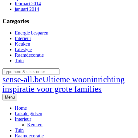
februari 2014
januari 2014
Categories
Energie besparen
Interieur
Keuken
Lifestyle
Raamdecoratie
Tuin
sense-all.be
Ultieme wooninrichting
inspiratie voor grote families
Menu
Home
Lokale gidsen
Interieur
Keuken
Tuin
Raamdecoratie