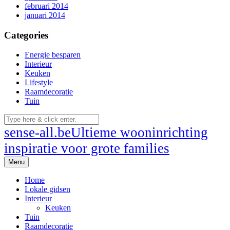
februari 2014
januari 2014
Categories
Energie besparen
Interieur
Keuken
Lifestyle
Raamdecoratie
Tuin
sense-all.be
Ultieme wooninrichting
inspiratie voor grote families
Menu
Home
Lokale gidsen
Interieur
Keuken
Tuin
Raamdecoratie