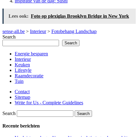
inspiratie van de dag: Sushi
Lees ook:
Foto op plexiglas Brooklyn Bridge in New York
sense-all.be
>
Interieur
>
Fotobehang Landschap
Search
Search
Energie besparen
Interieur
Keuken
Lifestyle
Raamdecoratie
Tuin
Contact
Sitemap
Write for Us - Complete Guidelines
Search
Recente berichten