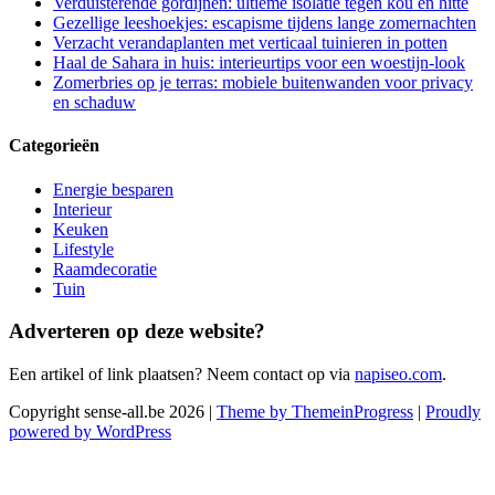
Verduisterende gordijnen: ultieme isolatie tegen kou en hitte
Gezellige leeshoekjes: escapisme tijdens lange zomernachten
Verzacht verandaplanten met verticaal tuinieren in potten
Haal de Sahara in huis: interieurtips voor een woestijn-look
Zomerbries op je terras: mobiele buitenwanden voor privacy
en schaduw
Categorieën
Energie besparen
Interieur
Keuken
Lifestyle
Raamdecoratie
Tuin
Adverteren op deze website?
Een artikel of link plaatsen? Neem contact op via
napiseo.com
.
Copyright sense-all.be 2026 |
Theme by ThemeinProgress
|
Proudly
powered by WordPress