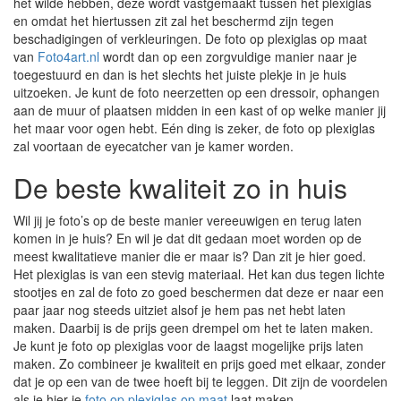
het wilde hebben, deze wordt vastgemaakt tussen het plexiglas
en omdat het hiertussen zit zal het beschermd zijn tegen
beschadigingen of verkleuringen. De foto op plexiglas op maat
van
Foto4art.nl
wordt dan op een zorgvuldige manier naar je
toegestuurd en dan is het slechts het juiste plekje in je huis
uitzoeken. Je kunt de foto neerzetten op een dressoir, ophangen
aan de muur of plaatsen midden in een kast of op welke manier jij
het maar voor ogen hebt. Eén ding is zeker, de foto op plexiglas
zal voortaan de eyecatcher van je kamer worden.
De beste kwaliteit zo in huis
Wil jij je foto’s op de beste manier vereeuwigen en terug laten
komen in je huis? En wil je dat dit gedaan moet worden op de
meest kwalitatieve manier die er maar is? Dan zit je hier goed.
Het plexiglas is van een stevig materiaal. Het kan dus tegen lichte
stootjes en zal de foto zo goed beschermen dat deze er naar een
paar jaar nog steeds uitziet alsof je hem pas net hebt laten
maken. Daarbij is de prijs geen drempel om het te laten maken.
Je kunt je foto op plexiglas voor de laagst mogelijke prijs laten
maken. Zo combineer je kwaliteit en prijs goed met elkaar, zonder
dat je op een van de twee hoeft bij te leggen. Dit zijn de voordelen
als je hier je
foto op plexiglas op maat
laat maken.