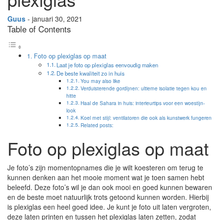
Guus
- januari 30, 2021
Table of Contents
Foto op plexiglas op maat
Laat je foto op plexiglas eenvoudig maken
De beste kwaliteit zo in huis
You may also like
Verduisterende gordijnen: ultieme isolatie tegen kou en
hitte
Haal de Sahara in huis: interieurtips voor een woestijn-
look
Koel met stijl: ventilatoren die ook als kunstwerk fungeren
Related posts:
Foto op plexiglas op maat
Je foto’s zijn momentopnames die je wilt koesteren om terug te
kunnen denken aan het mooie moment wat je toen samen hebt
beleefd. Deze foto’s wil je dan ook mooi en goed kunnen bewaren
en de beste moet natuurlijk trots getoond kunnen worden. Hierbij
is plexiglas een heel goed idee. Je kunt je foto uit laten vergroten,
deze laten printen en tussen het plexiglas laten zetten, zodat