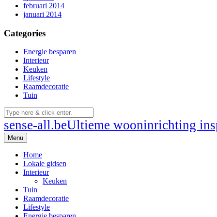
februari 2014
januari 2014
Categories
Energie besparen
Interieur
Keuken
Lifestyle
Raamdecoratie
Tuin
sense-all.be
Ultieme wooninrichting insp
Menu
Home
Lokale gidsen
Interieur
Keuken
Tuin
Raamdecoratie
Lifestyle
Energie besparen