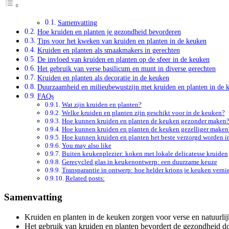
Samenvatting
Hoe kruiden en planten je gezondheid bevorderen
Tips voor het kweken van kruiden en planten in de keuken
Kruiden en planten als smaakmakers in gerechten
De invloed van kruiden en planten op de sfeer in de keuken
Het gebruik van verse basilicum en munt in diverse gerechten
Kruiden en planten als decoratie in de keuken
Duurzaamheid en milieubewustzijn met kruiden en planten in de 
FAQs
Wat zijn kruiden en planten?
Welke kruiden en planten zijn geschikt voor in de keuken?
Hoe kunnen kruiden en planten de keuken gezonder maken
Hoe kunnen kruiden en planten de keuken gezelliger maken
Hoe kunnen kruiden en planten het beste verzorgd worden i
You may also like
Buiten keukenplezier: koken met lokale delicatesse kruiden
Gerecycled glas in keukenontwerp: een duurzame keuze
Transparantie in ontwerp: hoe helder krions je keuken vern
Related posts:
Samenvatting
Kruiden en planten in de keuken zorgen voor verse en natuurli
Het gebruik van kruiden en planten bevordert de gezondheid d