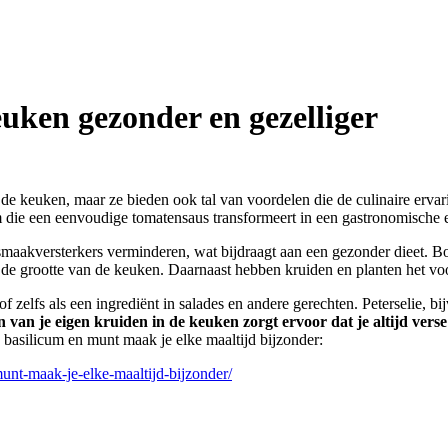
uken gezonder en gezelliger
n de keuken, maar ze bieden ook tal van voordelen die de culinaire erva
m die een eenvoudige tomatensaus transformeert in een gastronomische 
maakversterkers verminderen, wat bijdraagt aan een gezonder dieet. Bo
 de grootte van de keuken. Daarnaast hebben kruiden en planten het voo
f zelfs als een ingrediënt in salades en andere gerechten. Peterselie, b
van je eigen kruiden in de keuken zorgt ervoor dat je altijd verse
basilicum en munt maak je elke maaltijd bijzonder:
unt-maak-je-elke-maaltijd-bijzonder/