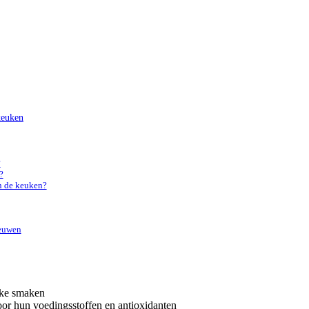
keuken
?
?
n de keuken?
ieuwen
jke smaken
oor hun voedingsstoffen en antioxidanten