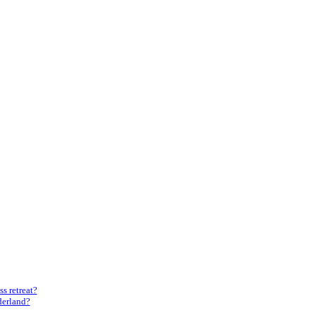
s retreat?
derland?