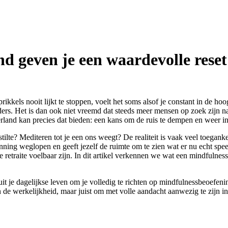
nd geven je een waardevolle reset
ikkels nooit lijkt te stoppen, voelt het soms alsof je constant in de hoo
houders. Het is dan ook niet vreemd dat steeds meer mensen op zoek zij
rland kan precies dat bieden: een kans om de ruis te dempen en weer in
ilte? Mediteren tot je een ons weegt? De realiteit is vaak veel toeganke
anning weglopen en geeft jezelf de ruimte om te zien wat er nu echt spe
 retraite voelbaar zijn. In dit artikel verkennen we wat een mindfulness
 uit je dagelijkse leven om je volledig te richten op mindfulnessbeoefeni
n de werkelijkheid, maar juist om met volle aandacht aanwezig te zijn in