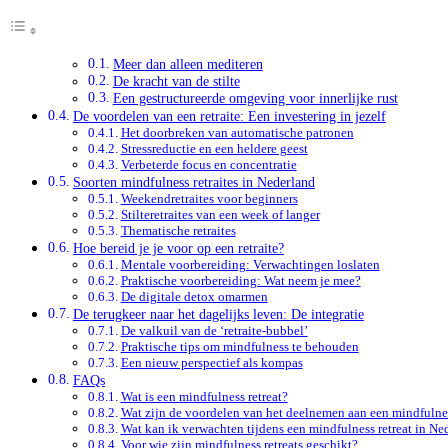
Meer dan alleen mediteren
De kracht van de stilte
Een gestructureerde omgeving voor innerlijke rust
De voordelen van een retraite: Een investering in jezelf
Het doorbreken van automatische patronen
Stressreductie en een heldere geest
Verbeterde focus en concentratie
Soorten mindfulness retraites in Nederland
Weekendretraites voor beginners
Stilteretraites van een week of langer
Thematische retraites
Hoe bereid je je voor op een retraite?
Mentale voorbereiding: Verwachtingen loslaten
Praktische voorbereiding: Wat neem je mee?
De digitale detox omarmen
De terugkeer naar het dagelijks leven: De integratie
De valkuil van de ‘retraite-bubbel’
Praktische tips om mindfulness te behouden
Een nieuw perspectief als kompas
FAQs
Wat is een mindfulness retreat?
Wat zijn de voordelen van het deelnemen aan een mindfulnes
Wat kan ik verwachten tijdens een mindfulness retreat in Ne
Voor wie zijn mindfulness retreats geschikt?