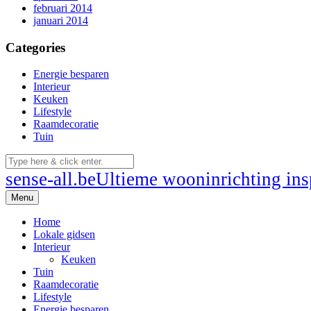
februari 2014
januari 2014
Categories
Energie besparen
Interieur
Keuken
Lifestyle
Raamdecoratie
Tuin
sense-all.be
Ultieme wooninrichting insp
Menu
Home
Lokale gidsen
Interieur
Keuken
Tuin
Raamdecoratie
Lifestyle
Energie besparen