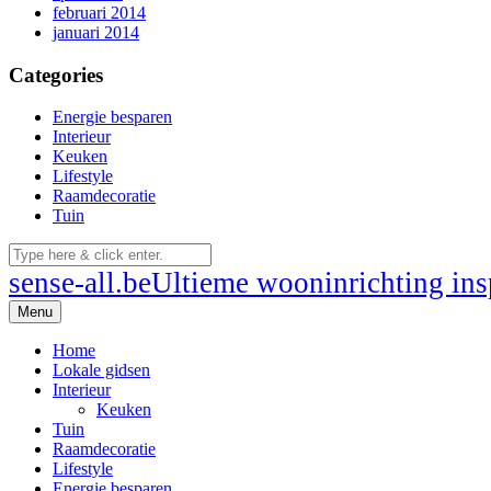
februari 2014
januari 2014
Categories
Energie besparen
Interieur
Keuken
Lifestyle
Raamdecoratie
Tuin
sense-all.be
Ultieme wooninrichting insp
Menu
Home
Lokale gidsen
Interieur
Keuken
Tuin
Raamdecoratie
Lifestyle
Energie besparen