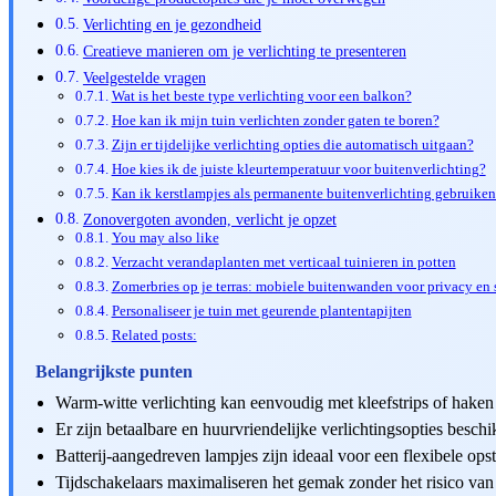
Verlichting en je gezondheid
Creatieve manieren om je verlichting te presenteren
Veelgestelde vragen
Wat is het beste type verlichting voor een balkon?
Hoe kan ik mijn tuin verlichten zonder gaten te boren?
Zijn er tijdelijke verlichting opties die automatisch uitgaan?
Hoe kies ik de juiste kleurtemperatuur voor buitenverlichting?
Kan ik kerstlampjes als permanente buitenverlichting gebruiken
Zonovergoten avonden, verlicht je opzet
You may also like
Verzacht verandaplanten met verticaal tuinieren in potten
Zomerbries op je terras: mobiele buitenwanden voor privacy en
Personaliseer je tuin met geurende plantentapijten
Related posts:
Belangrijkste punten
Warm-witte verlichting kan eenvoudig met kleefstrips of hake
Er zijn betaalbare en huurvriendelijke verlichtingsopties beschik
Batterij-aangedreven lampjes zijn ideaal voor een flexibele opst
Tijdschakelaars maximaliseren het gemak zonder het risico van