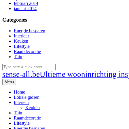
februari 2014
januari 2014
Categories
Energie besparen
Interieur
Keuken
Lifestyle
Raamdecoratie
Tuin
sense-all.be
Ultieme wooninrichting insp
Menu
Home
Lokale gidsen
Interieur
Keuken
Tuin
Raamdecoratie
Lifestyle
Energie besparen