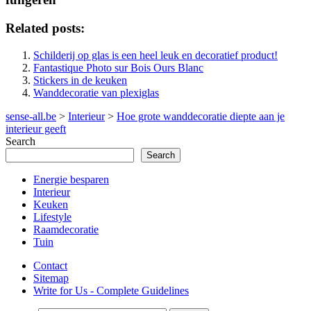
Related posts:
Schilderij op glas is een heel leuk en decoratief product!
Fantastique Photo sur Bois Ours Blanc
Stickers in de keuken
Wanddecoratie van plexiglas
sense-all.be
>
Interieur
>
Hoe grote wanddecoratie diepte aan je
interieur geeft
Search
Search
Energie besparen
Interieur
Keuken
Lifestyle
Raamdecoratie
Tuin
Contact
Sitemap
Write for Us - Complete Guidelines