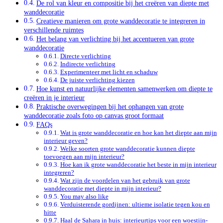
De rol van kleur en compositie bij het creëren van diepte met
wanddecoratie
Creatieve manieren om grote wanddecoratie te integreren in
verschillende ruimtes
Het belang van verlichting bij het accentueren van grote
wanddecoratie
Directe verlichting
Indirecte verlichting
Experimenteer met licht en schaduw
De juiste verlichting kiezen
Hoe kunst en natuurlijke elementen samenwerken om diepte te
creëren in je interieur
Praktische overwegingen bij het ophangen van grote
wanddecoratie zoals foto op canvas groot formaat
FAQs
Wat is grote wanddecoratie en hoe kan het diepte aan mijn
interieur geven?
Welke soorten grote wanddecoratie kunnen diepte
toevoegen aan mijn interieur?
Hoe kan ik grote wanddecoratie het beste in mijn interieur
integreren?
Wat zijn de voordelen van het gebruik van grote
wanddecoratie met diepte in mijn interieur?
You may also like
Verduisterende gordijnen: ultieme isolatie tegen kou en
hitte
Haal de Sahara in huis: interieurtips voor een woestijn-