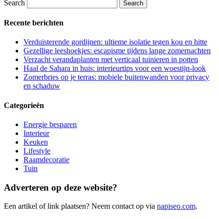
Search
Recente berichten
Verduisterende gordijnen: ultieme isolatie tegen kou en hitte
Gezellige leeshoekjes: escapisme tijdens lange zomernachten
Verzacht verandaplanten met verticaal tuinieren in potten
Haal de Sahara in huis: interieurtips voor een woestijn-look
Zomerbries op je terras: mobiele buitenwanden voor privacy
en schaduw
Categorieën
Energie besparen
Interieur
Keuken
Lifestyle
Raamdecoratie
Tuin
Adverteren op deze website?
Een artikel of link plaatsen? Neem contact op via
napiseo.com
.