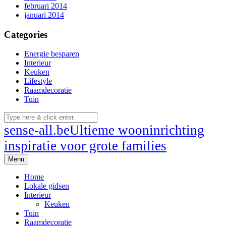
februari 2014
januari 2014
Categories
Energie besparen
Interieur
Keuken
Lifestyle
Raamdecoratie
Tuin
sense-all.be
Ultieme wooninrichting
inspiratie voor grote families
Menu
Home
Lokale gidsen
Interieur
Keuken
Tuin
Raamdecoratie