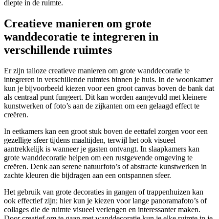
diepte in de ruimte.
Creatieve manieren om grote
wanddecoratie te integreren in
verschillende ruimtes
Er zijn talloze creatieve manieren om grote wanddecoratie te
integreren in verschillende ruimtes binnen je huis. In de woonkamer
kun je bijvoorbeeld kiezen voor een groot canvas boven de bank dat
als centraal punt fungeert. Dit kan worden aangevuld met kleinere
kunstwerken of foto’s aan de zijkanten om een gelaagd effect te
creëren.
In eetkamers kan een groot stuk boven de eettafel zorgen voor een
gezellige sfeer tijdens maaltijden, terwijl het ook visueel
aantrekkelijk is wanneer je gasten ontvangt. In slaapkamers kan
grote wanddecoratie helpen om een rustgevende omgeving te
creëren. Denk aan serene natuurfoto’s of abstracte kunstwerken in
zachte kleuren die bijdragen aan een ontspannen sfeer.
Het gebruik van grote decoraties in gangen of trappenhuizen kan
ook effectief zijn; hier kun je kiezen voor lange panoramafoto’s of
collages die de ruimte visueel verlengen en interessanter maken.
Door creatief om te gaan met wanddecoratie kun je elke ruimte in je