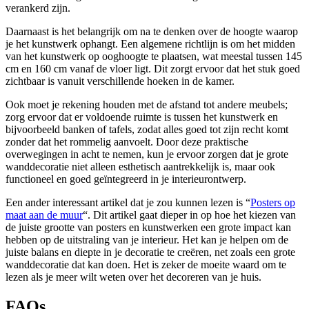
verankerd zijn.
Daarnaast is het belangrijk om na te denken over de hoogte waarop
je het kunstwerk ophangt. Een algemene richtlijn is om het midden
van het kunstwerk op ooghoogte te plaatsen, wat meestal tussen 145
cm en 160 cm vanaf de vloer ligt. Dit zorgt ervoor dat het stuk goed
zichtbaar is vanuit verschillende hoeken in de kamer.
Ook moet je rekening houden met de afstand tot andere meubels;
zorg ervoor dat er voldoende ruimte is tussen het kunstwerk en
bijvoorbeeld banken of tafels, zodat alles goed tot zijn recht komt
zonder dat het rommelig aanvoelt. Door deze praktische
overwegingen in acht te nemen, kun je ervoor zorgen dat je grote
wanddecoratie niet alleen esthetisch aantrekkelijk is, maar ook
functioneel en goed geïntegreerd in je interieurontwerp.
Een ander interessant artikel dat je zou kunnen lezen is “
Posters op
maat aan de muur
“. Dit artikel gaat dieper in op hoe het kiezen van
de juiste grootte van posters en kunstwerken een grote impact kan
hebben op de uitstraling van je interieur. Het kan je helpen om de
juiste balans en diepte in je decoratie te creëren, net zoals een grote
wanddecoratie dat kan doen. Het is zeker de moeite waard om te
lezen als je meer wilt weten over het decoreren van je huis.
FAQs