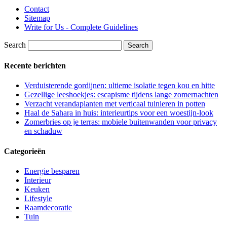
Contact
Sitemap
Write for Us - Complete Guidelines
Search
Recente berichten
Verduisterende gordijnen: ultieme isolatie tegen kou en hitte
Gezellige leeshoekjes: escapisme tijdens lange zomernachten
Verzacht verandaplanten met verticaal tuinieren in potten
Haal de Sahara in huis: interieurtips voor een woestijn-look
Zomerbries op je terras: mobiele buitenwanden voor privacy
en schaduw
Categorieën
Energie besparen
Interieur
Keuken
Lifestyle
Raamdecoratie
Tuin