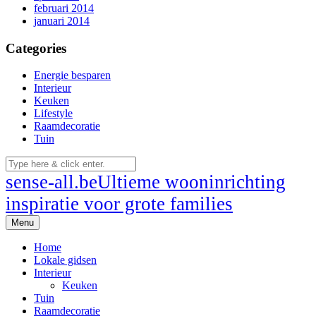
februari 2014
januari 2014
Categories
Energie besparen
Interieur
Keuken
Lifestyle
Raamdecoratie
Tuin
sense-all.be
Ultieme wooninrichting
inspiratie voor grote families
Menu
Home
Lokale gidsen
Interieur
Keuken
Tuin
Raamdecoratie