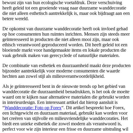
bewust zijn van hun ecologische voetafdruk. Deze verschuiving
heeft geleid tot een groeiende vraag naar duurzame wanddecoratie
die niet alleen esthetisch aantrekkelijk is, maar ook bijdraagt aan een
betere wereld.
De opkomst van duurzame wanddecoratie heeft ook invloed gehad
op hoe consumenten hun ruimtes inrichten. Mensen zijn steeds meer
geïnteresseerd in producten die niet alleen mooi zijn, maar ook
ethisch verantwoord geproduceerd worden. Dit heeft geleid tot een
bloeiende markt voor handgemaakte items en lokale producten die
vaak gebruik maken van gerecyclede of natuurlijke materialen.
De combinatie van esthetiek en duurzaamheid maakt deze producten
bijzonder aantrekkelijk voor moderne consumenten die waarde
hechten aan zowel stijl als milieuverantwoordelijkheid.
Als je geïnteresseerd bent in de nieuwste trends op het gebied van
wanddecoratie die duurzaamheid benadrukken, is het ook de moeite
waard om te kijken naar alternatieve materialen die gebruikt worden
in interieurdesign. Een interessant artikel dat hierop aansluit is
“
Wanddecoratie: Foto op Forex
“. Dit artikel bespreekt hoe Forex,
een lichtgewicht en duurzaam materiaal, gebruikt kan worden voor
het creëren van stijlvolle en milieuvriendelijke wanddecoraties. Het
biedt een unieke esthetiek die zowel modern als verantwoord is,
perfect voor wie zijn interieur een frisse en duurzame uitstraling wil