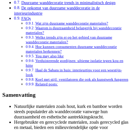
Duurzame wanddecoratie trends in minimalistisch design
De opkomst van duurzame wanddecoratie in de
interieurindustrie
FAQs
Wat zijn duurzame wanddecoratie materialen?
Waarom is duurzaamheid belangrijk bij wanddecoratie
materialen?
Welke trends zijn er op het gebied van duurzame
wanddecoratie materialen?
Hoe kunnen consumenten duurzame wanddecoratie
materialen herkennen?
You may also like
Verduisterende gordijnen: ultieme isolatie tegen kou en
hitte
Haal de Sahara in huis: interieurtips voor een woestijn-
look
Koel met stijl: ventilatoren die ook als kunstwerk fungeren
Related posts:
Samenvatting
Natuurlijke materialen zoals hout, kurk en bamboe worden
steeds populairder als wanddecoratie vanwege hun
duurzaamheid en esthetische aantrekkingskracht.
Hergebruikte en gerecyclede materialen, zoals gerecycled glas
en metaal, bieden een milieuvriendelijke optie voor