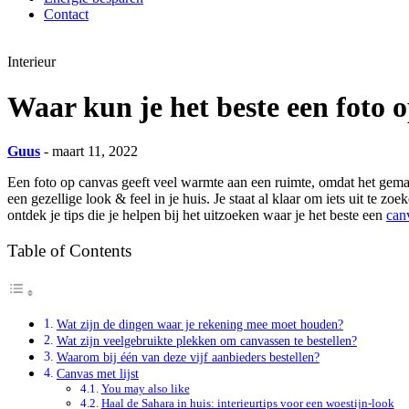
Contact
Interieur
Waar kun je het beste een foto 
Guus
- maart 11, 2022
Een foto op canvas geeft veel warmte aan een ruimte, omdat het gemaa
een gezellige look & feel in je huis. Je staat al klaar om iets uit te z
ontdek je tips die je helpen bij het uitzoeken waar je het beste een
can
Table of Contents
Wat zijn de dingen waar je rekening mee moet houden?
Wat zijn veelgebruikte plekken om canvassen te bestellen?
Waarom bij één van deze vijf aanbieders bestellen?
Canvas met lijst
You may also like
Haal de Sahara in huis: interieurtips voor een woestijn-look