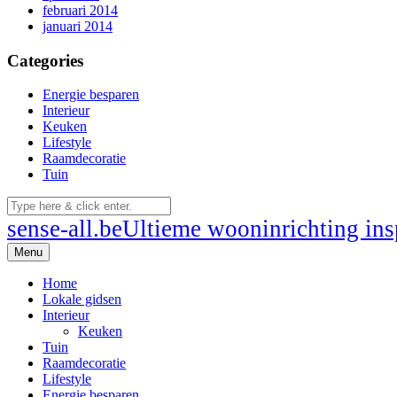
februari 2014
januari 2014
Categories
Energie besparen
Interieur
Keuken
Lifestyle
Raamdecoratie
Tuin
sense-all.be
Ultieme wooninrichting insp
Menu
Home
Lokale gidsen
Interieur
Keuken
Tuin
Raamdecoratie
Lifestyle
Energie besparen