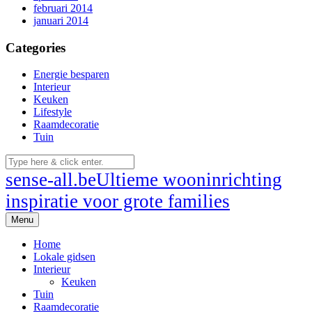
februari 2014
januari 2014
Categories
Energie besparen
Interieur
Keuken
Lifestyle
Raamdecoratie
Tuin
sense-all.be
Ultieme wooninrichting
inspiratie voor grote families
Menu
Home
Lokale gidsen
Interieur
Keuken
Tuin
Raamdecoratie