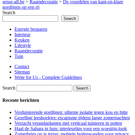
sense-all.be
>
Raamdecoratie
>
De voordelen van kant-en-klare
gordijnen op een rij
Search
Search
Energie besparen
Interieur
Keuken
Lifestyle
Raamdecoratie
Tuin
Contact
Sitemap
Write for Us - Complete Guidelines
Search
Recente berichten
Verduisterende gordijnen: ultieme isolatie tegen kou en hitte
Gezellige leeshoekjes: escapisme tijdens lange zomernachten
Verzacht verandaplanten met verticaal tuinieren in potten
Haal de Sahara in huis: interieurtips voor een woestijn-look
Zomerbries op je terras: mobiele buitenwanden voor privacy